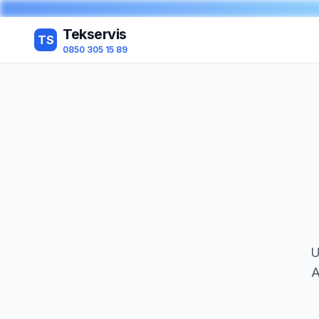
Tekservis
TS
0850 305 15 89
U
A