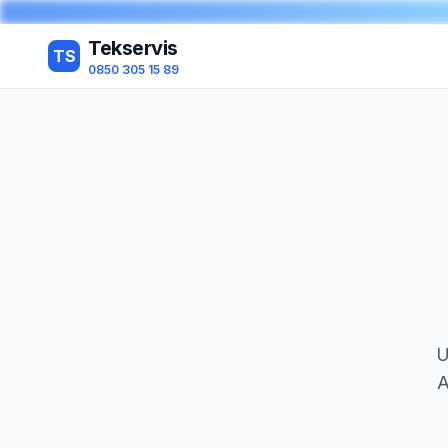
Tekservis
TS
0850 305 15 89
U
A