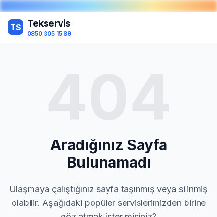
Tekservis
TS
0850 305 15 89
404
Aradığınız Sayfa
Bulunamadı
Ulaşmaya çalıştığınız sayfa taşınmış veya silinmiş
olabilir. Aşağıdaki popüler servislerimizden birine
göz atmak ister misiniz?