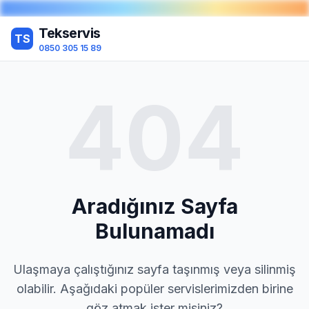
Tekservis
TS
0850 305 15 89
404
Aradığınız Sayfa
Bulunamadı
Ulaşmaya çalıştığınız sayfa taşınmış veya silinmiş
olabilir. Aşağıdaki popüler servislerimizden birine
göz atmak ister misiniz?