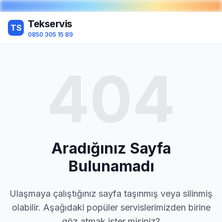
Tekservis
TS
0850 305 15 89
404
Aradığınız Sayfa
Bulunamadı
Ulaşmaya çalıştığınız sayfa taşınmış veya silinmiş
olabilir. Aşağıdaki popüler servislerimizden birine
göz atmak ister misiniz?