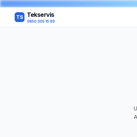
Tekservis
TS
0850 305 15 89
U
A