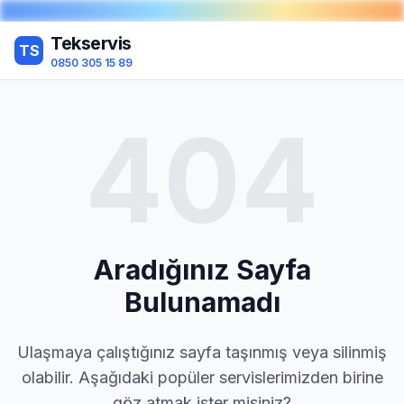
Tekservis
TS
0850 305 15 89
404
Aradığınız Sayfa
Bulunamadı
Ulaşmaya çalıştığınız sayfa taşınmış veya silinmiş
olabilir. Aşağıdaki popüler servislerimizden birine
göz atmak ister misiniz?