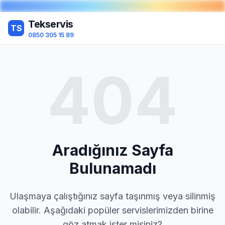
Tekservis
TS
0850 305 15 89
404
Aradığınız Sayfa
Bulunamadı
Ulaşmaya çalıştığınız sayfa taşınmış veya silinmiş
olabilir. Aşağıdaki popüler servislerimizden birine
göz atmak ister misiniz?