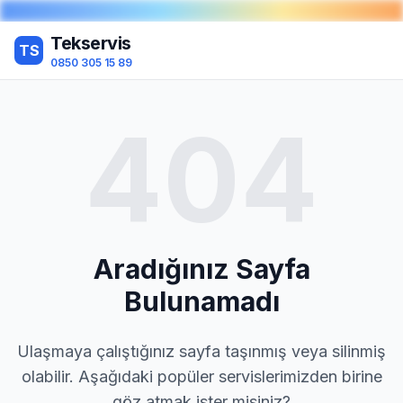
Tekservis
TS
0850 305 15 89
404
Aradığınız Sayfa
Bulunamadı
Ulaşmaya çalıştığınız sayfa taşınmış veya silinmiş
olabilir. Aşağıdaki popüler servislerimizden birine
göz atmak ister misiniz?