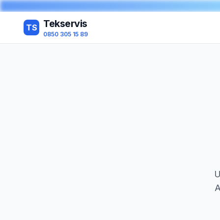
Tekservis
TS
0850 305 15 89
U
A