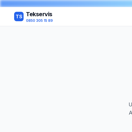
Tekservis
TS
0850 305 15 89
U
A