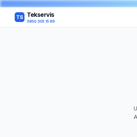
Tekservis
TS
0850 305 15 89
U
A