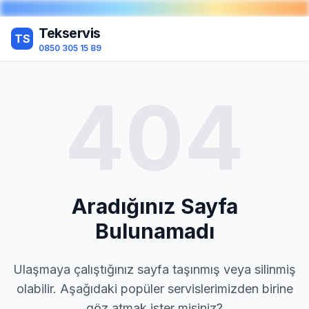
Tekservis
TS
0850 305 15 89
404
Aradığınız Sayfa
Bulunamadı
Ulaşmaya çalıştığınız sayfa taşınmış veya silinmiş
olabilir. Aşağıdaki popüler servislerimizden birine
göz atmak ister misiniz?