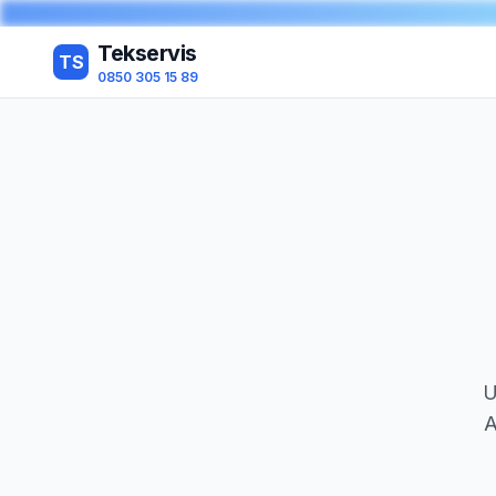
Tekservis
TS
0850 305 15 89
U
A