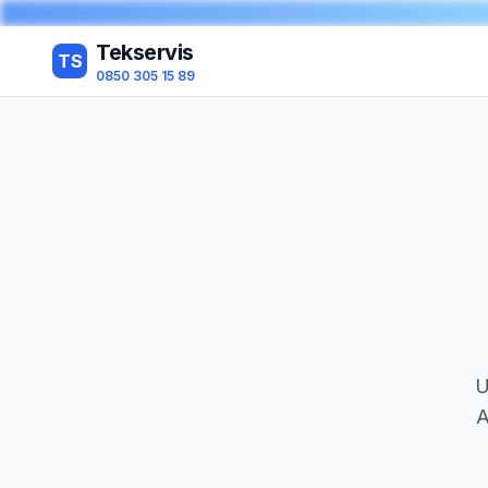
Tekservis
TS
0850 305 15 89
U
A