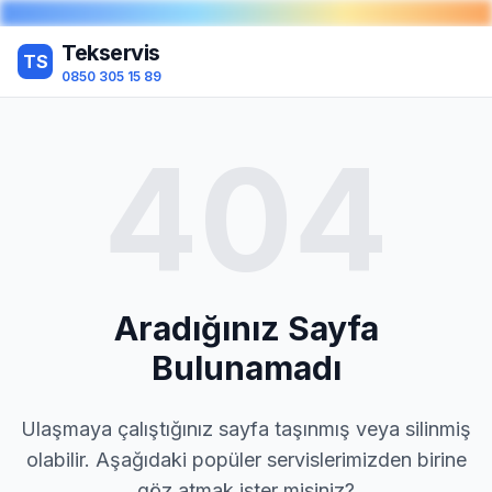
Tekservis
TS
0850 305 15 89
404
Aradığınız Sayfa
Bulunamadı
Ulaşmaya çalıştığınız sayfa taşınmış veya silinmiş
olabilir. Aşağıdaki popüler servislerimizden birine
göz atmak ister misiniz?