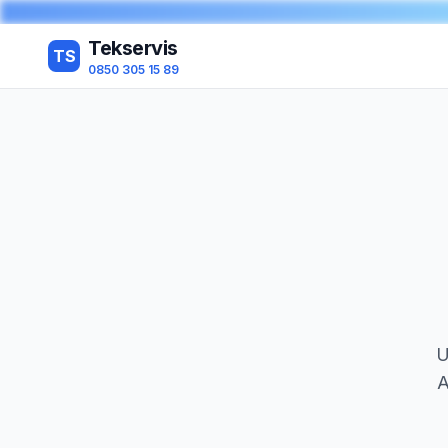
Tekservis
TS
0850 305 15 89
U
A