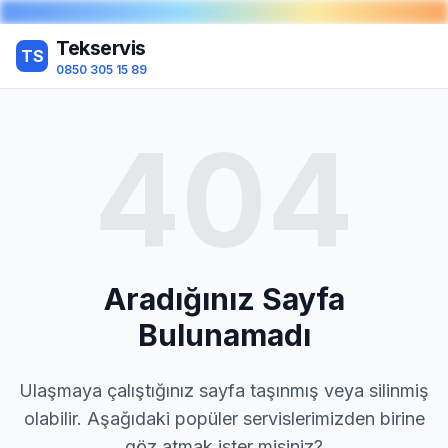
Tekservis
TS
0850 305 15 89
404
Aradığınız Sayfa
Bulunamadı
Ulaşmaya çalıştığınız sayfa taşınmış veya silinmiş
olabilir. Aşağıdaki popüler servislerimizden birine
göz atmak ister misiniz?