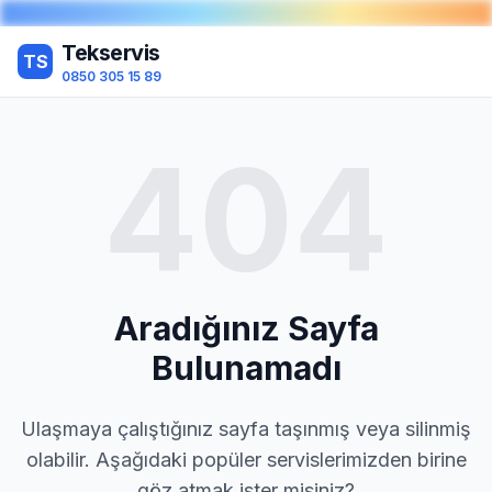
Tekservis
TS
0850 305 15 89
404
Aradığınız Sayfa
Bulunamadı
Ulaşmaya çalıştığınız sayfa taşınmış veya silinmiş
olabilir. Aşağıdaki popüler servislerimizden birine
göz atmak ister misiniz?