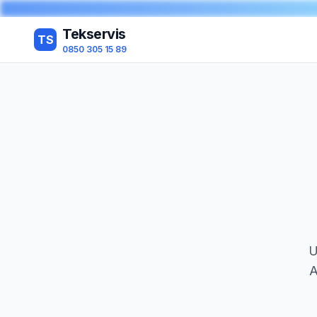
Tekservis
TS
0850 305 15 89
U
A