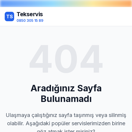
Tekservis
TS
0850 305 15 89
404
Aradığınız Sayfa
Bulunamadı
Ulaşmaya çalıştığınız sayfa taşınmış veya silinmiş
olabilir. Aşağıdaki popüler servislerimizden birine
göz atmak ister misiniz?