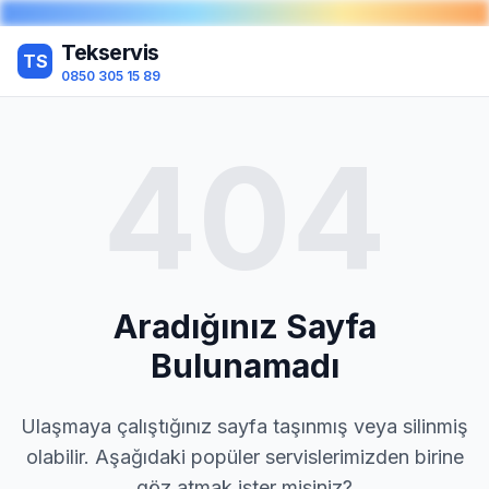
Tekservis
TS
0850 305 15 89
404
Aradığınız Sayfa
Bulunamadı
Ulaşmaya çalıştığınız sayfa taşınmış veya silinmiş
olabilir. Aşağıdaki popüler servislerimizden birine
göz atmak ister misiniz?