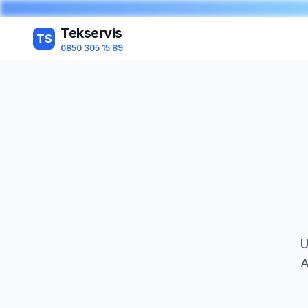
Tekservis
TS
0850 305 15 89
U
A