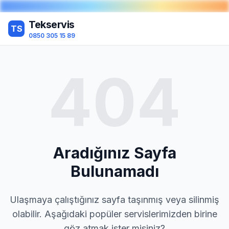
Tekservis
TS
0850 305 15 89
404
Aradığınız Sayfa
Bulunamadı
Ulaşmaya çalıştığınız sayfa taşınmış veya silinmiş
olabilir. Aşağıdaki popüler servislerimizden birine
göz atmak ister misiniz?