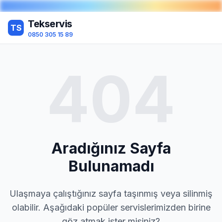
Tekservis
TS
0850 305 15 89
404
Aradığınız Sayfa
Bulunamadı
Ulaşmaya çalıştığınız sayfa taşınmış veya silinmiş
olabilir. Aşağıdaki popüler servislerimizden birine
göz atmak ister misiniz?