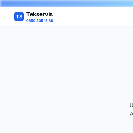
Tekservis
TS
0850 305 15 89
U
A