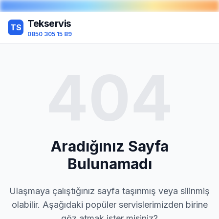
Tekservis
TS
0850 305 15 89
404
Aradığınız Sayfa
Bulunamadı
Ulaşmaya çalıştığınız sayfa taşınmış veya silinmiş
olabilir. Aşağıdaki popüler servislerimizden birine
göz atmak ister misiniz?