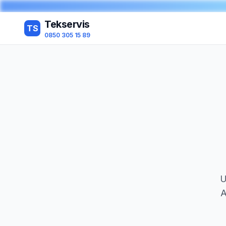
Tekservis
TS
0850 305 15 89
U
A