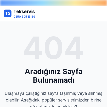
Tekservis
TS
0850 305 15 89
404
Aradığınız Sayfa
Bulunamadı
Ulaşmaya çalıştığınız sayfa taşınmış veya silinmiş
olabilir. Aşağıdaki popüler servislerimizden birine
göz atmak ister misiniz?