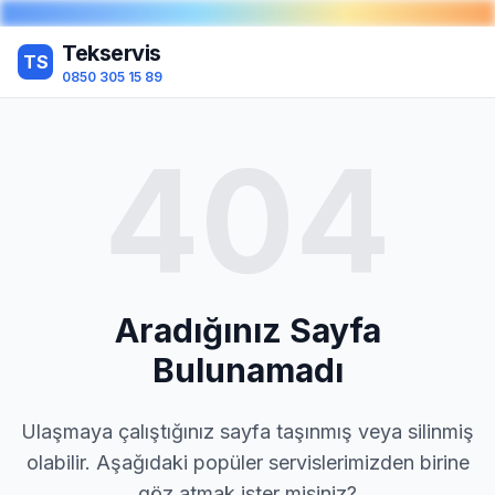
Tekservis
TS
0850 305 15 89
404
Aradığınız Sayfa
Bulunamadı
Ulaşmaya çalıştığınız sayfa taşınmış veya silinmiş
olabilir. Aşağıdaki popüler servislerimizden birine
göz atmak ister misiniz?