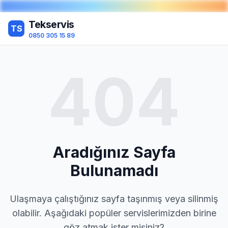
Tekservis
TS
0850 305 15 89
404
Aradığınız Sayfa
Bulunamadı
Ulaşmaya çalıştığınız sayfa taşınmış veya silinmiş
olabilir. Aşağıdaki popüler servislerimizden birine
göz atmak ister misiniz?