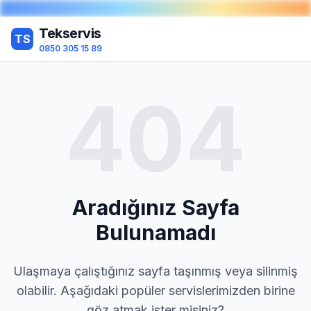
Tekservis
TS
0850 305 15 89
404
Aradığınız Sayfa
Bulunamadı
Ulaşmaya çalıştığınız sayfa taşınmış veya silinmiş
olabilir. Aşağıdaki popüler servislerimizden birine
göz atmak ister misiniz?