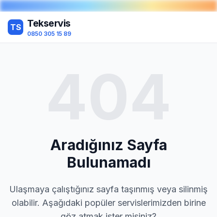
Tekservis
TS
0850 305 15 89
404
Aradığınız Sayfa
Bulunamadı
Ulaşmaya çalıştığınız sayfa taşınmış veya silinmiş
olabilir. Aşağıdaki popüler servislerimizden birine
göz atmak ister misiniz?