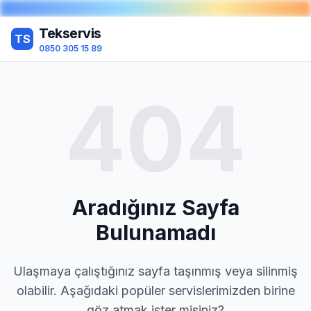
Tekservis
TS
0850 305 15 89
404
Aradığınız Sayfa
Bulunamadı
Ulaşmaya çalıştığınız sayfa taşınmış veya silinmiş
olabilir. Aşağıdaki popüler servislerimizden birine
göz atmak ister misiniz?