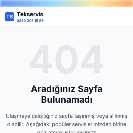
Tekservis
TS
0850 305 15 89
404
Aradığınız Sayfa
Bulunamadı
Ulaşmaya çalıştığınız sayfa taşınmış veya silinmiş
olabilir. Aşağıdaki popüler servislerimizden birine
göz atmak ister misiniz?