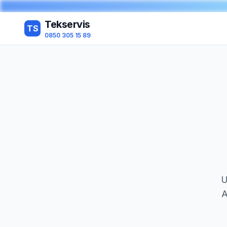
Tekservis
TS
0850 305 15 89
U
A