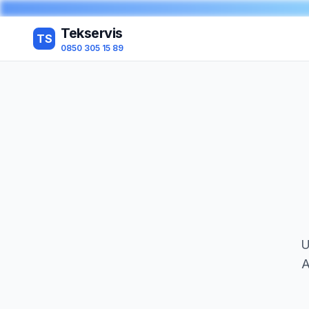
Tekservis
TS
0850 305 15 89
U
A