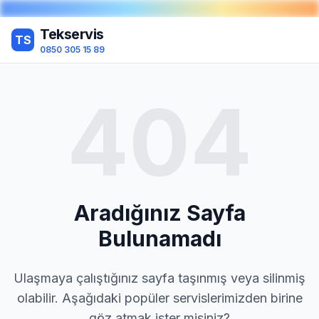
Tekservis
TS
0850 305 15 89
404
Aradığınız Sayfa
Bulunamadı
Ulaşmaya çalıştığınız sayfa taşınmış veya silinmiş
olabilir. Aşağıdaki popüler servislerimizden birine
göz atmak ister misiniz?