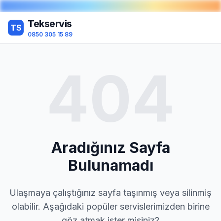
Tekservis
TS
0850 305 15 89
404
Aradığınız Sayfa
Bulunamadı
Ulaşmaya çalıştığınız sayfa taşınmış veya silinmiş
olabilir. Aşağıdaki popüler servislerimizden birine
göz atmak ister misiniz?