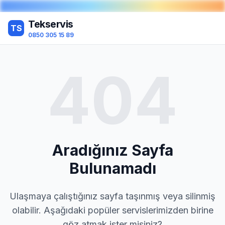
Tekservis
TS
0850 305 15 89
404
Aradığınız Sayfa
Bulunamadı
Ulaşmaya çalıştığınız sayfa taşınmış veya silinmiş
olabilir. Aşağıdaki popüler servislerimizden birine
göz atmak ister misiniz?