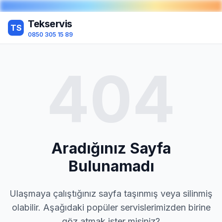
Tekservis
TS
0850 305 15 89
404
Aradığınız Sayfa
Bulunamadı
Ulaşmaya çalıştığınız sayfa taşınmış veya silinmiş
olabilir. Aşağıdaki popüler servislerimizden birine
göz atmak ister misiniz?