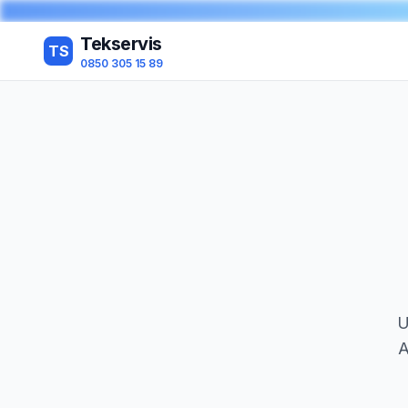
Tekservis
TS
0850 305 15 89
U
A