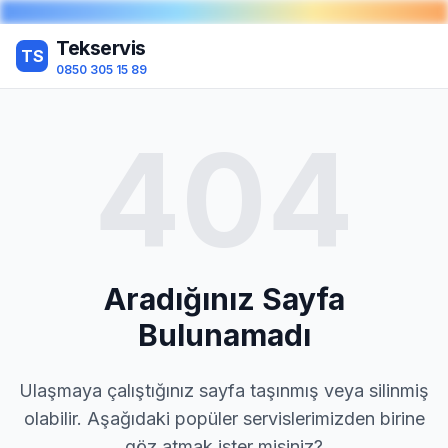
Tekservis
TS
0850 305 15 89
404
Aradığınız Sayfa
Bulunamadı
Ulaşmaya çalıştığınız sayfa taşınmış veya silinmiş
olabilir. Aşağıdaki popüler servislerimizden birine
göz atmak ister misiniz?