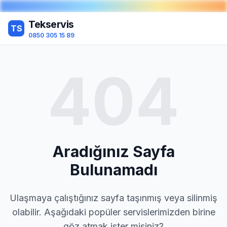
Tekservis
TS
0850 305 15 89
404
Aradığınız Sayfa
Bulunamadı
Ulaşmaya çalıştığınız sayfa taşınmış veya silinmiş
olabilir. Aşağıdaki popüler servislerimizden birine
göz atmak ister misiniz?