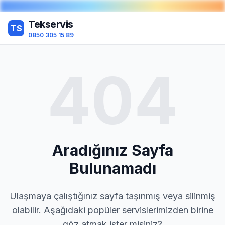
Tekservis
TS
0850 305 15 89
404
Aradığınız Sayfa
Bulunamadı
Ulaşmaya çalıştığınız sayfa taşınmış veya silinmiş
olabilir. Aşağıdaki popüler servislerimizden birine
göz atmak ister misiniz?