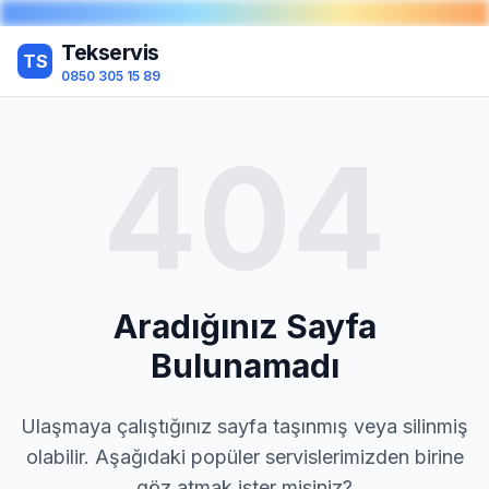
Tekservis
TS
0850 305 15 89
404
Aradığınız Sayfa
Bulunamadı
Ulaşmaya çalıştığınız sayfa taşınmış veya silinmiş
olabilir. Aşağıdaki popüler servislerimizden birine
göz atmak ister misiniz?