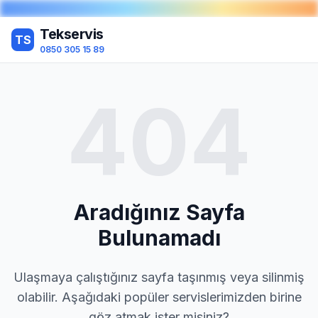
Tekservis
TS
0850 305 15 89
404
Aradığınız Sayfa
Bulunamadı
Ulaşmaya çalıştığınız sayfa taşınmış veya silinmiş
olabilir. Aşağıdaki popüler servislerimizden birine
göz atmak ister misiniz?