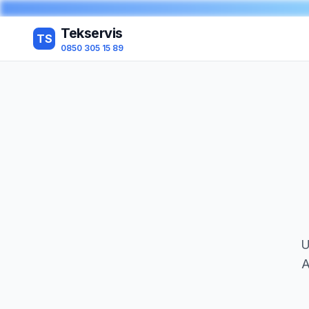
Tekservis
TS
0850 305 15 89
U
A