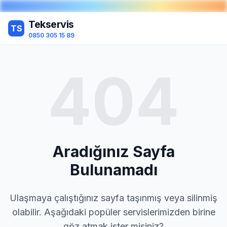
Tekservis
TS
0850 305 15 89
404
Aradığınız Sayfa
Bulunamadı
Ulaşmaya çalıştığınız sayfa taşınmış veya silinmiş
olabilir. Aşağıdaki popüler servislerimizden birine
göz atmak ister misiniz?