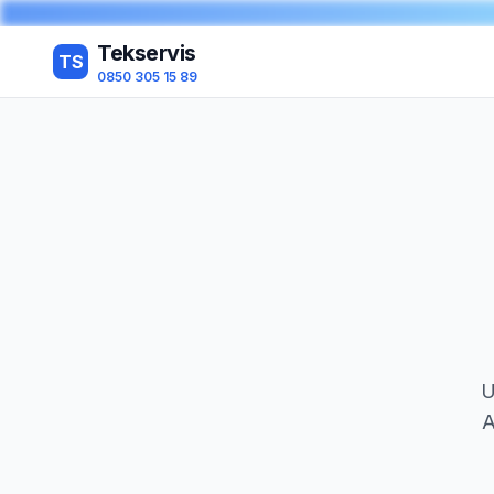
Tekservis
TS
0850 305 15 89
U
A